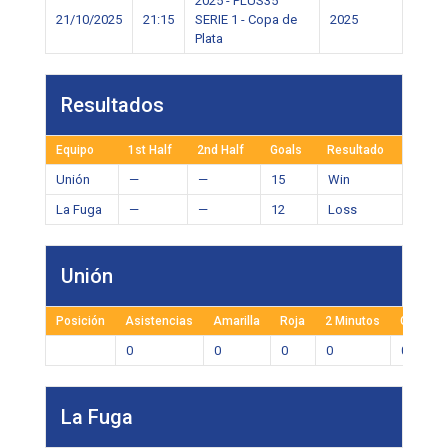
2025 - PLUS35
21/10/2025
21:15
SERIE 1 - Copa de
2025
Plata
Resultados
Equipo
1st Half
2nd Half
Goals
Resultado
Unión
—
—
15
Win
La Fuga
—
—
12
Loss
Unión
Posición
Asistencias
Amarilla
Roja
2 Minutos
Goles
0
0
0
0
0
La Fuga