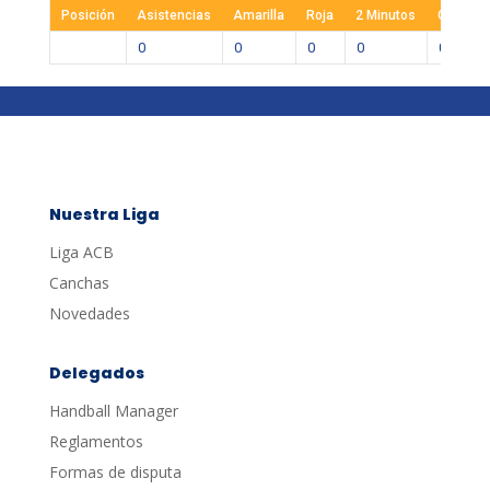
Posición
Asistencias
Amarilla
Roja
2 Minutos
Goles
0
0
0
0
0
Nuestra Liga
Liga ACB
Canchas
Novedades
Delegados
Handball Manager
Reglamentos
Formas de disputa